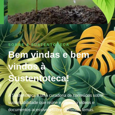
SOBRE A SUSTENTOTECA
Bem vindas e bem
vindos à
Sustentoteca!
A Sustentoteca é uma curadoria de conteúdos sobre
sustentabilidade que reúne e organiza vídeos e
documentos acessíveis sobre diferentes temas.