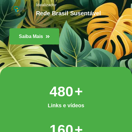
Idealizador
Rede Brasil Susentável
Saiba Mais
624
+
Links e vídeos
208
+