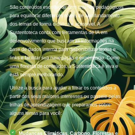
São conteúdos escolhidos com critérios pedagógicos
para equilibrar diferentes níveis de aprofundamento
dos temas de forma didática e acessível. A
Sustentoteca conta com ferramentas de IA em
desenvolvimento que buscam as informações na
base de dados interna para disponibilizar textos e
links e facilitar sua navegação e experiência. Como
uma floresta de conteúdos, a Sustentoteca é viva e
está sempre melhorando.
Utilize a busca para ajudar a filtrar os conteúdos a
partir dos seus maiores interesses ou passeie pelas
trilhas de aprendizagem que preparamos sobre
alguns temas para você:
Mudanças Climáticas, Carbono, Florestas e