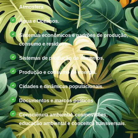
Atmosfera.
Água e Oceanos.
Sistemas econômicos e padrões de produção,
consumo e resíduos.
Sistemas de produção de alimentos.
Produção e consumo de energia.
Cidades e dinâmicas populacionais.
Documentos e marcos políticos
Consciência ambiental, cosmovisões,
educação ambiental e conceitos transversais.