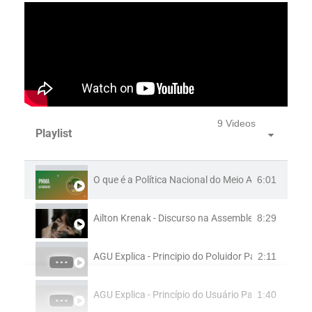
9 Videos
Playlist
O que é a Política Nacional do Meio Ambiente? (P
6:01
Ailton Krenak - Discurso na Assembleia Constituint
8:29
AGU Explica - Principio do Poluidor Pagador
2:11
AGU Explica - Princípio do Usuário Pagador
1:40