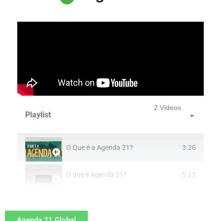
2 Videos
Playlist
O Que é a Agenda 21?
3:26
O que é Agenda 21?
5:12
Agenda 21 Global