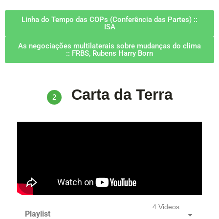
Linha do Tempo das COPs (Conferência das Partes) ::
ISA
As negociações multilaterais sobre mudanças do clima
:: FRBS, Rubens Harry Born
Carta da Terra
2
4 Videos
Playlist