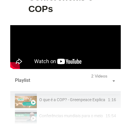
COPs
2 Videos
Playlist
O que é a COP? - Greenpeace Explica
1:16
Conferências mundiais para o meio ambiente​ - Geo
15:54