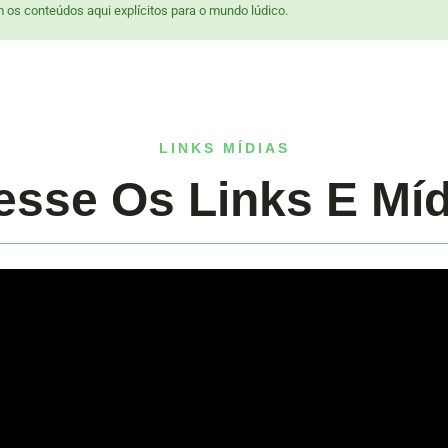
 os conteúdos aqui explícitos para o mundo lúdico.
LINKS MÍDIAS
esse Os Links E Míd