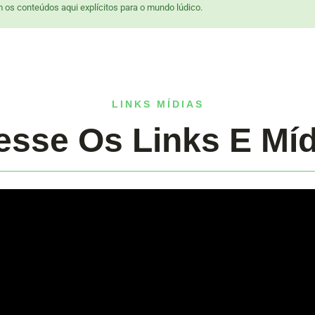
 os conteúdos aqui explícitos para o mundo lúdico.
LINKS MÍDIAS
esse Os Links E Míd